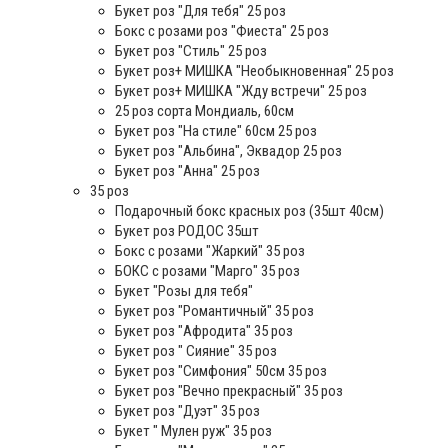
Букет роз "Для тебя" 25 роз
Бокс с розами роз "Фиеста" 25 роз
Букет роз "Стиль" 25 роз
Букет роз+ МИШКА "Необыкновенная" 25 роз
Букет роз+ МИШКА "Жду встречи" 25 роз
25 роз сорта Мондиаль, 60см
Букет роз "На стиле" 60см 25 роз
Букет роз "Альбина", Эквадор 25 роз
Букет роз "Анна" 25 роз
35 роз
Подарочный бокс красных роз (35шт 40см)
Букет роз РОДОС 35шт
Бокс с розами "Жаркий" 35 роз
БОКС с розами "Марго" 35 роз
Букет "Розы для тебя"
Букет роз "Романтичный" 35 роз
Букет роз "Афродита" 35 роз
Букет роз " Сияние" 35 роз
Букет роз "Симфония" 50см 35 роз
Букет роз "Вечно прекрасный" 35 роз
Букет роз "Дуэт" 35 роз
Букет " Мулен руж" 35 роз