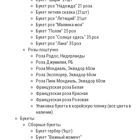
Букет роз "Надежда" 21 роза
Букет летняя сказка (21шт)
Букет роз "Летящий" 21шт
Букет роз "Малинка моя"
Букет "Полли" 25 роз
Букет роз "Солнце здесь" 35 роз
Букет роз "Лана" 35 роз
Розы поштучно
Роза Родос, Нидерланды
Роза Джумилия, РБ
Роза Мондиаль, Эквадор 60см
Роза Эксплорер, Эквадор 60см
Роза Пинк Мондиаль, Эквадор 60см
Французская роза Белая
Французская роза Красная
Французская роза Розовая
Упаковка букета в корейскую пленку (все цвета в
наличии)
Букеты
Сборные букеты
Букет гербер (9шт)
Букет "Важный момент"