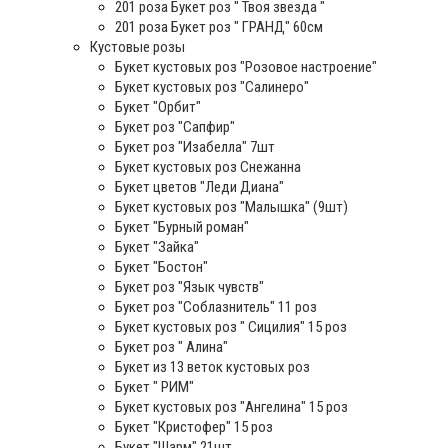
201 роза Букет роз " Твоя звезда "
201 роза Букет роз " ГРАНД" 60см
Кустовые розы
Букет кустовых роз "Розовое настроение"
Букет кустовых роз "Салинеро"
Букет "Орбит"
Букет роз "Сапфир"
Букет роз "Изабелла" 7шт
Букет кустовых роз Снежанна
Букет цветов "Леди Диана"
Букет кустовых роз "Малышка" (9шт)
Букет "Бурный роман"
Букет "Зайка"
Букет "Бостон"
Букет роз "Язык чувств"
Букет роз "Соблазнитель" 11 роз
Букет кустовых роз " Сицилия" 15 роз
Букет роз " Алина"
Букет из 13 веток кустовых роз
Букет " РИМ"
Букет кустовых роз "Ангелина" 15 роз
Букет "Кристофер" 15 роз
Букет "Шарм" 21шт