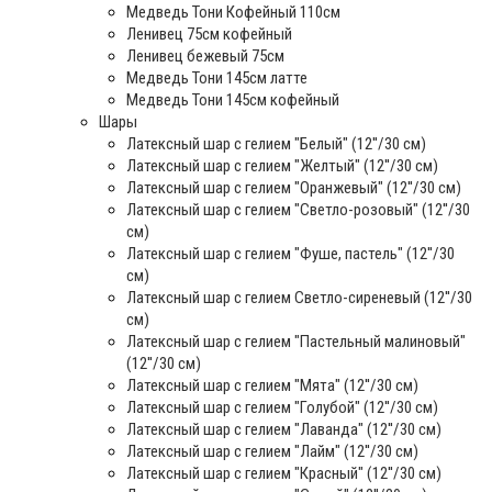
Медведь Тони Кофейный 110см
Ленивец 75см кофейный
Ленивец бежевый 75см
Медведь Тони 145см латте
Медведь Тони 145см кофейный
Шары
Латексный шар с гелием "Белый" (12''/30 см)
Латексный шар с гелием "Желтый" (12''/30 см)
Латексный шар с гелием "Оранжевый" (12''/30 см)
Латексный шар с гелием "Светло-розовый" (12''/30
см)
Латексный шар с гелием "Фуше, пастель" (12''/30
см)
Латексный шар с гелием Светло-сиреневый (12''/30
см)
Латексный шар с гелием "Пастельный малиновый"
(12''/30 см)
Латексный шар с гелием "Мята" (12''/30 см)
Латексный шар с гелием "Голубой" (12''/30 см)
Латексный шар с гелием "Лаванда" (12''/30 см)
Латексный шар с гелием "Лайм" (12''/30 см)
Латексный шар с гелием "Красный" (12''/30 см)