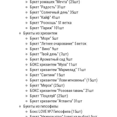
Букет ромашек "Мечта" (25шт)
Букет "Радость" 31шт
Букет "Солнечный день" 35шт
Букет "Кайф" 41шт
Букет "Роскошь" 51 ветка
Букет "Париж" 101шт
Букеты из хризантем
Букет "Море" 5шт
Букет "Летнее очарование" 5 веток
Букет " Вино" 9шт
Букет "Твой день" (7шт)
Букет Ароматный сад 9шт
БОКС хризантем "Муза" 11шт
Букет хризантем "Мармелад" 11шт
Букет "Сантини" 15шт
Букет хризантем "Лови мгновенье" (15шт)
Букет "Мерси" (25шт)
БОКС хризантем "Розовая гавань" 21шт
Букет "Поцелуй" (25шт)
Букет хризантем "Атланта" 31шт
Букеты из гипсофилы
Бокс LOVE №7 Гипсофила (15шт)
Букет "Нежное утро" (цвет на выбор) 5шт