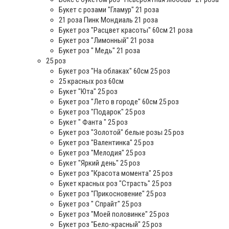
Букет с розами "Гламур" 21 роза
21 роза Пинк Мондиаль 21 роза
Букет роз "Расцвет красоты" 60см 21 роза
Букет роз "Лимонный" 21 роза
Букет роз " Медь" 21 роза
25 роз
Букет роз "На облаках" 60см 25 роз
25 красных роз 60см
Букет "Юта" 25 роз
Букет роз "Лето в городе" 60см 25 роз
Букет роз "Подарок" 25 роз
Букет " Фанта " 25 роз
Букет роз "Золотой" белые розы 25 роз
Букет роз "Валентинка" 25 роз
Букет роз "Мелодия" 25 роз
Букет "Яркий день" 25 роз
Букет роз "Красота момента" 25 роз
Букет красных роз "Страсть" 25 роз
Букет роз "Прикосновение" 25 роз
Букет роз " Спрайт" 25 роз
Букет роз "Моей половинке" 25 роз
Букет роз "Бело-красный" 25 роз