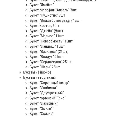
Букет "Ямайка"
Букет гипсофил "Апрель" 7шт
Букет "Пушистик" 7шт
Букет "Волшебство радуги" 7шт
Букет Бостон, 9шт
Букет "Джейн" (9шт)
Букет "Мрамор" 11шт
Букет "Невесомость" 15шт
Букет "Ландыш" 15шт
Букет "Василиса" (21шт)
Букет "Воздух" 21шт
Букет "Сердцеедка" 25шт
Букет "Шарм" 25шт
Букеты из пионов
Букеты из гортензий
Букет "Сиреневый ветер"
Букет "Любимка"
Букет "Двухцветный"
Букет гортензий "Трио"
Букет "Лазурный"
Букет "Эмили"
Букет "Сказка"