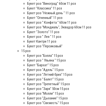
Букет роз "Виноград" 60см 11 роз
Букет "Классика" 11 роз
Букет роз "Нежный день " 11 роз
Букет "Огненный" 11 роз
Букет роз " Конфета " 60см 11 роз
Букет роз "Мондиаль", Эквадор 60см 11 роз
Букет "Золото" 11 роз
Букет роз " Лея " 11 роз
Букет Кантри 11 роз
Букет роз "Персиковый"
15 роз
Букет роз "Бэлла" 15 роз
Букет роз " Ульяна " 15 роз
Букет "Бархат" 15 роз
Букет роз "Адель" 15 роз
Букет роз "Летний бриз" 15 роз
Букет роз " Балет" 15 роз
Букет роз "Трепетный" 15 роз
Букет роз "Заря" 50см 15 роз
Букет роз "Молли" 15 роз
Букет роз "Дыхание" 15 роз
Букет роз "Свежесть" 15 роз