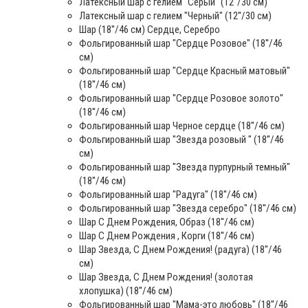
Латексный шар с гелием "Серый" (12''/30 см)
Латексный шар с гелием "Черный" (12''/30 см)
Шар (18''/46 см) Сердце, Серебро
Фольгированный шар "Сердце Розовое" (18''/46
см)
Фольгированный шар "Сердце Красный матовый"
(18''/46 см)
Фольгированный шар "Сердце Розовое золото"
(18''/46 см)
Фольгированный шар Черное сердце (18''/46 см)
Фольгированный шар "Звезда розовый " (18''/46
см)
Фольгированный шар "Звезда пурпурный темный"
(18''/46 см)
Фольгированный шар "Радуга" (18''/46 см)
Фольгированный шар "Звезда серебро" (18''/46 см)
Шар С Днем Рождения, Образ (18''/46 см)
Шар С Днем Рождения , Корги (18''/46 см)
Шар Звезда, С Днем Рождения! (радуга) (18''/46
см)
Шар Звезда, С Днем Рождения! (золотая
хлопушка) (18''/46 см)
Фольгированный шар "Мама-это любовь" (18''/46