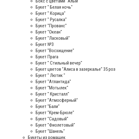
Бокс с цветами "Алый"
Букет " Белая ночь"
Букет " Корица"
Букет " Русалка"
Букет "Прованс"
Букет "Океан"
Букет "Ласковый"
Букет №3
Букет "Восхищение"
Букет Прага
Букет " Стильный вечер"
Букет цветов "Алиса в зазеркалье" 35 роз
Букет " Лютик "
Букет "Атлантида"
Букет "Мотылек"
Букет " Кристалл"
Букет "Атмосферный"
Букет "Бали"
Букет "Крем-Брюле"
Букет "Садовый"
Букет "Фиолетовый"
Букет "Шанель"
Букеты из ромашек