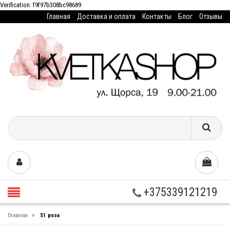
Verification: f9f97b308bc98689
Главная
Доставка и оплата
Контакты
Блог
Отзывы
+375339121219
»
Главная
51 роза