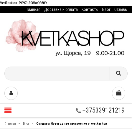
Verification: f9f97b308bc98689
Главная
Доставка и оплата
Контакты
Блог
Отзывы
+375339121219
»
»
Главная
Блог
Создаем Новогоднее настроение с kvetkashop