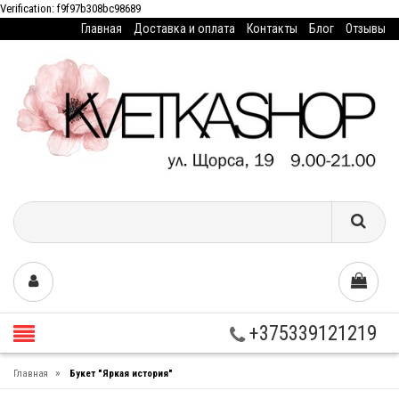
Verification: f9f97b308bc98689
Главная
Доставка и оплата
Контакты
Блог
Отзывы
+375339121219
»
Главная
Букет "Яркая история"