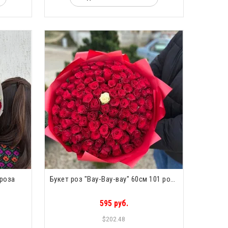
 роза
Букет роз "Вау-Вау-вау" 60см 101 роза
595 руб.
$202.48