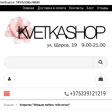
Verification: f9f97b308bc98689
Главная
Доставка и оплата
Контакты
Блог
Отзывы
+375339121219
»
Главная
Открытка "Обещаю любить тебя вечно"