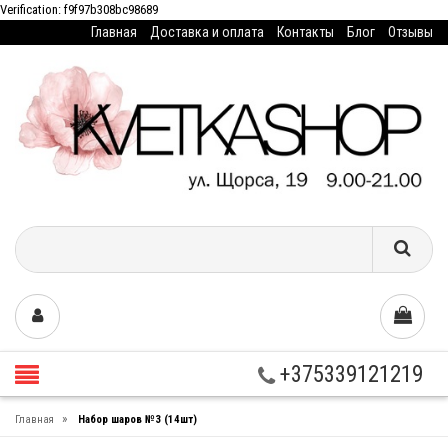
Verification: f9f97b308bc98689
Главная
Доставка и оплата
Контакты
Блог
Отзывы
+375339121219
»
Главная
Набор шаров №3 (14шт)