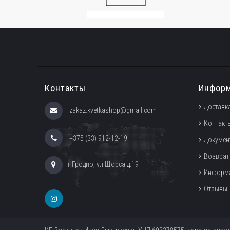
Контакты
Инфор
Доставка
zakaz.kvetkashop@gmail.com
Контакт
+375 (33) 912-12-19
Докумен
Возврат
г.Гродно, ул.Щорса д.19
Информа
Отзывы