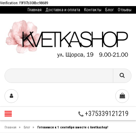
Verification: f9f97b308bc98689
Главная
Доставка и оплата
Контакты
Блог
Отзывы
+375339121219
»
»
Главная
Блог
Готовимся к 1 сентября вместе с kvetkashop!