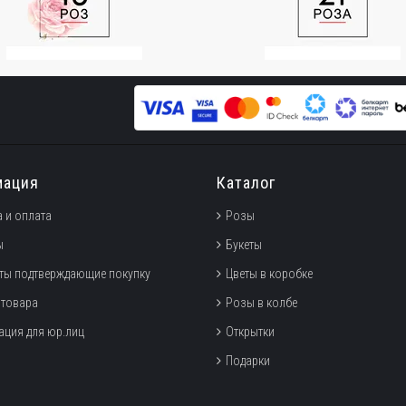
мация
Каталог
 и оплата
Розы
ы
Букеты
ты подтверждающие покупку
Цветы в коробке
 товара
Розы в колбе
ция для юр.лиц
Открытки
Подарки