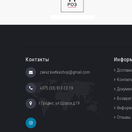
Контакты
Инфор
Доставка
zakaz.kvetkashop@gmail.com
Контакт
+375 (33) 912-12-19
Докумен
Возврат
г.Гродно, ул.Щорса д.19
Информа
Отзывы