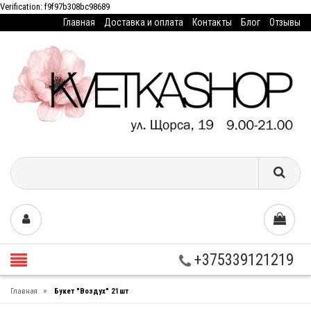
Verification: f9f97b308bc98689
Главная
Доставка и оплата
Контакты
Блог
Отзывы
+375339121219
»
Главная
Букет "Воздух" 21шт