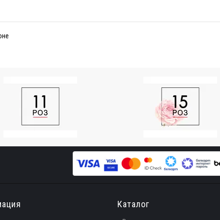
оне
мация
Каталог