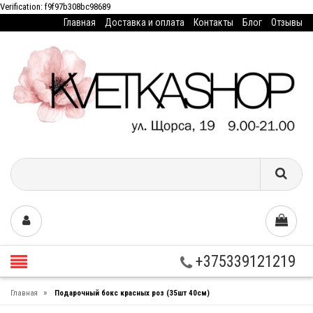
Verification: f9f97b308bc98689
Главная
Доставка и оплата
Контакты
Блог
Отзывы
+375339121219
»
Главная
Подарочный бокс красных роз (35шт 40см)