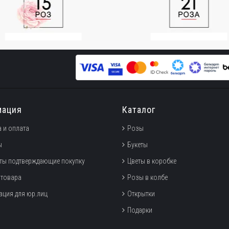
мация
Каталог
 и оплата
Розы
ы
Букеты
ты подтверждающие покупку
Цветы в коробке
 товара
Розы в колбе
ция для юр.лиц
Открытки
Подарки