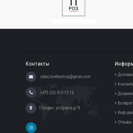
Контакты
Инфор
Доставка
zakaz.kvetkashop@gmail.com
Контакт
+375 (33) 912-12-19
Докумен
Возврат
г.Гродно, ул.Щорса д.19
Информа
Отзывы