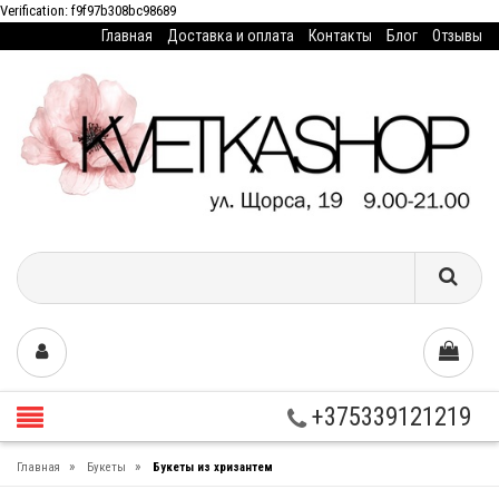
Verification: f9f97b308bc98689
Главная
Доставка и оплата
Контакты
Блог
Отзывы
+375339121219
»
»
Главная
Букеты
Букеты из хризантем