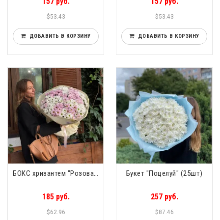
157 руб.
157 руб.
$53.43
$53.43
ДОБАВИТЬ В КОРЗИНУ
ДОБАВИТЬ В КОРЗИНУ
БОКС хризантем "Розовая гавань" 21шт
Букет "Поцелуй" (25шт)
185 руб.
257 руб.
$62.96
$87.46