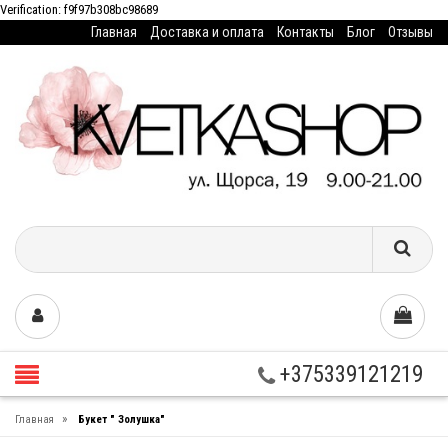
Verification: f9f97b308bc98689
Главная
Доставка и оплата
Контакты
Блог
Отзывы
+375339121219
»
Главная
Букет " Золушка"