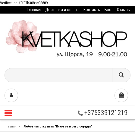
Verification: f9f97b308bc98689
Главная
Доставка и оплата
Контакты
Блог
Отзывы
+375339121219
»
Главная
Любовная открытка "Ключ от моего сердца"