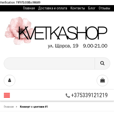
Verification: f9f97b308bc98689
Главная
Доставка и оплата
Контакты
Блог
Отзывы
+375339121219
»
Главная
Конверт с цветами #1