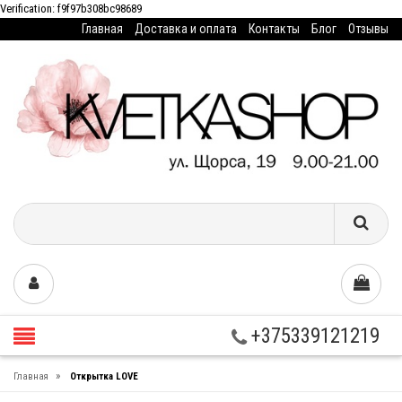
Verification: f9f97b308bc98689
Главная
Доставка и оплата
Контакты
Блог
Отзывы
+375339121219
»
Главная
Открытка LOVE