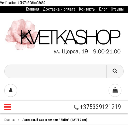
Verification: f9f97b308bc98689
Главная
Доставка и оплата
Контакты
Блог
Отзывы
+375339121219
»
Главная
Латексный шар с гелием "Лайм" (12''/30 см)