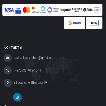
Контакты
zakaz.kvetkashop@gmail.com
+375 (33) 912-12-19
г.Гродно, ул.Щорса д.19
+