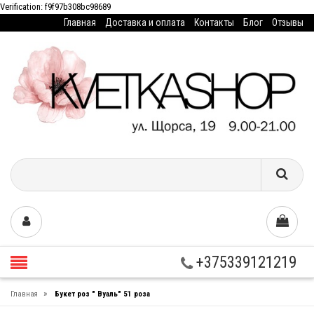
Verification: f9f97b308bc98689
Главная
Доставка и оплата
Контакты
Блог
Отзывы
+375339121219
»
Главная
Букет роз " Вуаль" 51 роза