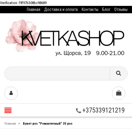
Verification: f9f97b308bc98689
Главная
Доставка и оплата
Контакты
Блог
Отзывы
+375339121219
»
Главная
Букет роз "Романтичный" 35 роз