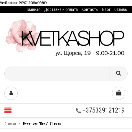
Verification: f9f97b308bc98689
Главная
Доставка и оплата
Контакты
Блог
Отзывы
+375339121219
»
Главная
Букет роз "Крис" 21 роза