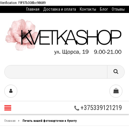
Verification: f9f97b308bc98689
Главная
Доставка и оплата
Контакты
Блог
Отзывы
+375339121219
»
Главная
Печать вашей фотокарточки к букету