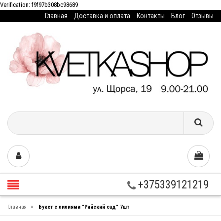
Verification: f9f97b308bc98689
Главная
Доставка и оплата
Контакты
Блог
Отзывы
+375339121219
»
Главная
Букет с лилиями "Райский сад" 7шт