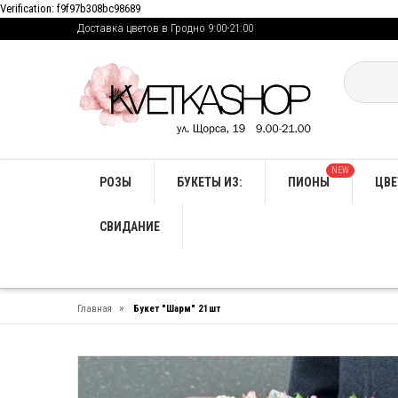
Verification: f9f97b308bc98689
Доставка цветов в Гродно 9:00-21:00
NEW
РОЗЫ
БУКЕТЫ ИЗ:
ПИОНЫ
ЦВЕ
СВИДАНИЕ
»
Главная
Букет "Шарм" 21шт