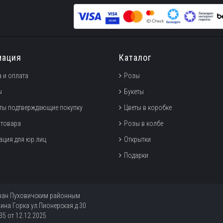
мация
Каталог
 и оплата
Розы
ы
Букеты
ты подтверждающие покупку
Цветы в коробке
 товара
Розы в колбе
ция для юр.лиц
Открытки
Подарки
ован Пуховичским районным
ина Горка ул.Пионерская д.30
5 от 12.12.2025