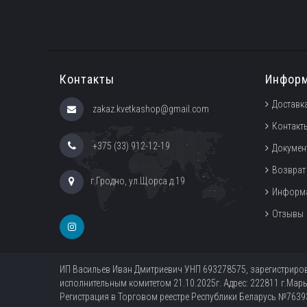
Контакты
Инфор
Доставка
zakaz.kvetkashop@gmail.com
Контакт
+375 (33) 912-12-19
Докумен
Возврат
г.Гродно, ул.Щорса д.19
Информа
Отзывы
ИП Васильев Иван Дмитриевич УНП 693278575, зарегистрир
исполнительным комитетом 21.10.2025г. Адрес: 222811 г.Марь
Регистрация в Торговом реестре Республики Беларусь №76393