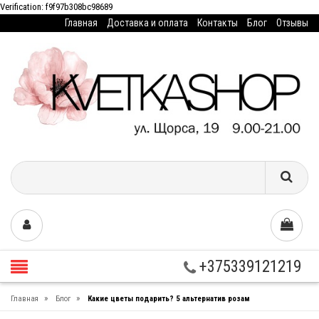
Verification: f9f97b308bc98689
Главная
Доставка и оплата
Контакты
Блог
Отзывы
+375339121219
»
»
Главная
Блог
Какие цветы подарить? 5 альтернатив розам