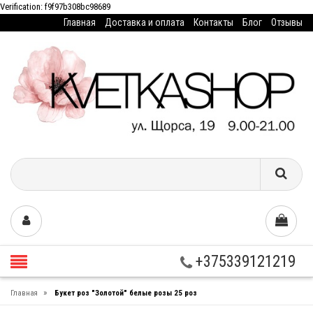
Verification: f9f97b308bc98689
Главная
Доставка и оплата
Контакты
Блог
Отзывы
+375339121219
»
Главная
Букет роз "Золотой" белые розы 25 роз