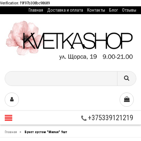
Verification: f9f97b308bc98689
Главная
Доставка и оплата
Контакты
Блог
Отзывы
+375339121219
»
Главная
Букет эустом "Милая" 9шт