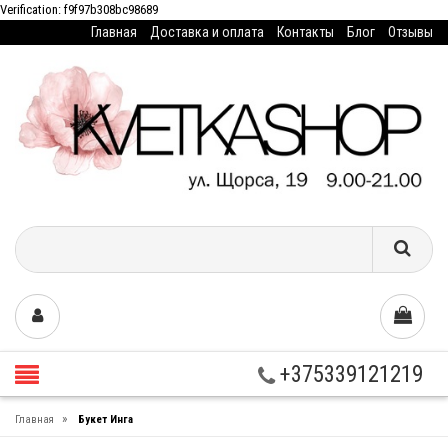
Verification: f9f97b308bc98689
Главная
Доставка и оплата
Контакты
Блог
Отзывы
+375339121219
»
Главная
Букет Инга