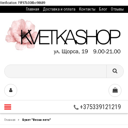
Verification: f9f97b308bc98689
Главная
Доставка и оплата
Контакты
Блог
Отзывы
+375339121219
»
Главная
Букет "Весна-лето"