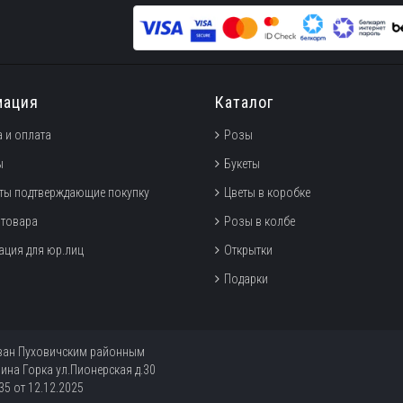
мация
Каталог
 и оплата
Розы
ы
Букеты
ты подтверждающие покупку
Цветы в коробке
 товара
Розы в колбе
ция для юр.лиц
Открытки
Подарки
ован Пуховичским районным
ина Горка ул.Пионерская д.30
5 от 12.12.2025