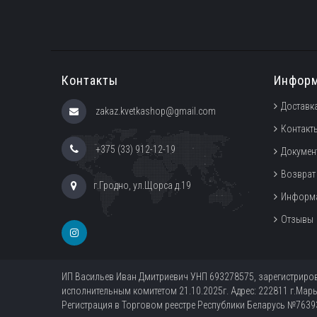
Контакты
Инфор
Доставка
zakaz.kvetkashop@gmail.com
Контакт
+375 (33) 912-12-19
Докумен
Возврат
г.Гродно, ул.Щорса д.19
Информа
Отзывы
ИП Васильев Иван Дмитриевич УНП 693278575, зарегистрир
исполнительным комитетом 21.10.2025г. Адрес: 222811 г.Марь
Регистрация в Торговом реестре Республики Беларусь №76393