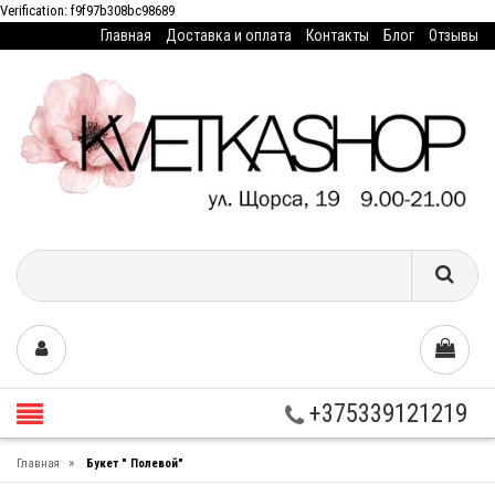
Verification: f9f97b308bc98689
Главная
Доставка и оплата
Контакты
Блог
Отзывы
+375339121219
»
Главная
Букет " Полевой"