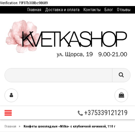
Verification: f9f97b308bc98689
Главная
Доставка и оплата
Контакты
Блог
Отзывы
+375339121219
»
Главная
Конфеты шоколадные «Milka» с клубничной начинкой, 110 г