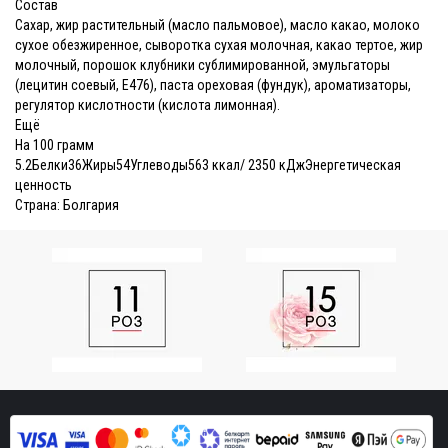
Состав
Сахар, жир растительный (масло пальмовое), масло какао, молоко
сухое обезжиренное, сыворотка сухая молочная, какао тертое, жир
молочный, порошок клубники сублимированной, эмульгаторы
(лецитин соевый, Е476), паста ореховая (фундук), ароматизаторы,
регулятор кислотности (кислота лимонная).
Ещё
На 100 грамм
5.2
Белки
36
Жиры
54
Углеводы
563 ккал/ 2350 кДж
Энергетическая
ценность
Страна:
Болгария